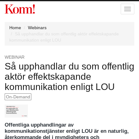
Toggl
navig
Home
Webinars
Så upphandlar du som offentlig aktör effektskapande
kommunikation enligt LOU
WEBINAR
Så upphandlar du som offentlig
aktör effektskapande
kommunikation enligt LOU
On-Demand
Offentliga upphandlingar av
kommunikationstjänster enligt LOU är en naturlig,
återkommande del i myndigheters och